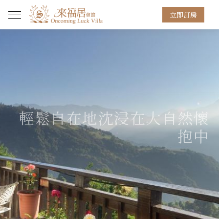
立即訂房
輕鬆自在地沈浸在大自然懷
抱中
來福居如夢中浪漫家園，佇立在清境山巒上
等待遠方的家人歸來