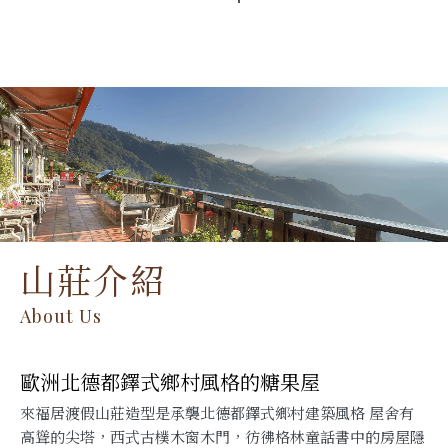
山莊介紹
About Us
歐洲北德都鐸式鄉村風格的糖果屋
來福居渡假山莊造型是承襲北德都鐸式鄉村建築風格 屋舍有
高聳的尖塔，西式古樸木窗木門，彷彿格林童話書中的房屋隱