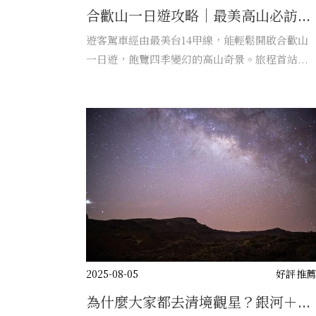
合歡山一日遊攻略｜最美高山必訪...
遊客駕車經由最美台14甲線，能輕鬆開啟合歡山
一日遊，飽覽四季變幻的高山奇景。旅程首站...
2025-08-05
好評推
為什麼大家都去清境觀星？銀河＋...