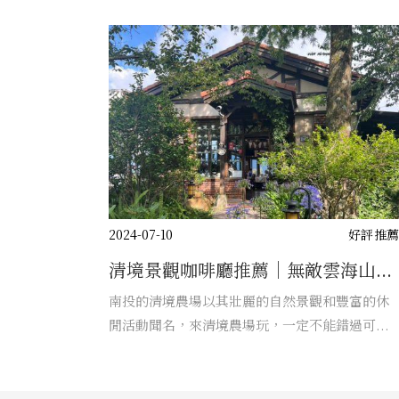
2024-07-10
好評推
清境景觀咖啡廳推薦｜無敵雲海山...
南投的清境農場以其壯麗的自然景觀和豐富的休
閒活動聞名，來清境農場玩，一定不能錯過可...