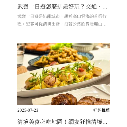
武嶺一日遊怎麼排最好玩？交通、...
武嶺一日遊是逃離城市、親近高山雲海的首選行
程。遊客可從清境出發，沿著公路欣賞壯麗山...
薦
2025-07-23
好評推薦
清境美食必吃地圖！網友狂推清境...